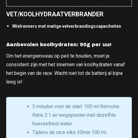
VET/KOOLHYDRAATVERBRANDER
Wielrenners met matige vetverbrandingscapaciteiten
Aanbevolen koolhydraten: 90g per uur
Om het energieniveau op peil te houden, moet je
consistent zijn met het innemen van koolhydraten vanaf
het begin van de race. Wacht niet tot de batterij al bijna
leeg is!
5 minuten voor de start: 100 ml Kerosine
Ratio 2:1 en wegspoelen met dezelfde
hoeveelheid water.
Tijdens de race elke 30min 100 ml