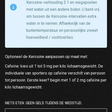
Kerosine-verhouding 2:1 en wegspoelen
met water uit een andere bidon. U bent vrij
om tussen de Kerosine-intervallen extra
water in te nemen. Afhankelijk van de
buitentemperatuur en persoonlijke zweet
hoeveelheid / vochtverlies.
Optioneel de Kerosine aanpassen op maat met:
Cafeïne: kies uit 1 tot 5 mg per kilo lichaamsgewicht. De
individuele van sporters op cafeïne verschilt van persoon
tot persoon. Eerste keer? begin met 1 of 2 mg cafeïne per
kilo lichaamsgewicht.
NIETS ETEN. GEEN GELS TIJDENS DE WEDSTIJD.