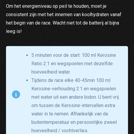
Om het energieniveau op peil te houden, moet je
consistent zijn met het innemen van koolhydraten vanaf
het begin van de race. Wacht niet tot de batterij al bijna
leeg is!
5 minuten voor de start: 100 ml Kerosine
Ratio 2:1 en wegspoelen met dezelfde
hoeveelheid water.
Tijdens de race elke 40-45min 100 ml
Kerosine-verhouding 2:1 en wegspoelen
met water uit een andere bidon. U bent vrij
om tussen de Kerosine-intervallen extra
water in te nemen. Afhankelijk van de
buitentemperatuur en persoonlijke zweet
hoeveelheid / vochtverlies.