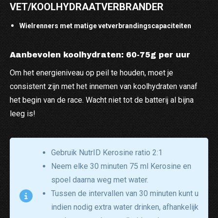
VET/KOOLHYDRAATVERBRANDER
Wielrenners met matige vetverbrandingscapaciteiten
Aanbevolen koolhydraten: 60-75g per uur
Om het energieniveau op peil te houden, moet je
consistent zijn met het innemen van koolhydraten vanaf
het begin van de race. Wacht niet tot de batterij al bijna
leeg is!
Gebruik NutrID Kerosine ratio 2:1
Neem elke 30 minuten 75 ml Kerosine en
spoel daarna weg met water.
Tussen de intervallen van 30 minuten kunt u
indien nodig extra water drinken, afhankelijk