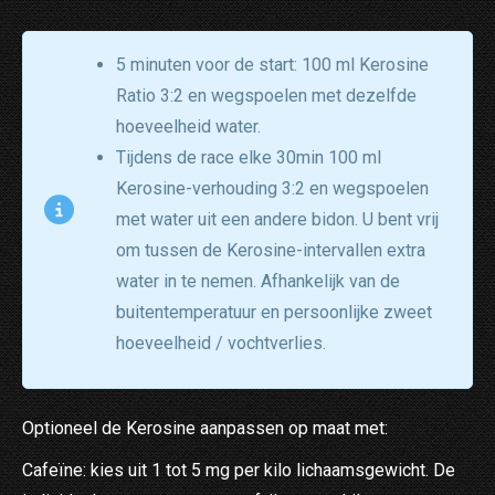
5 minuten voor de start: 100 ml Kerosine
Ratio 3:2 en wegspoelen met dezelfde
hoeveelheid water.
Tijdens de race elke 30min 100 ml
Kerosine-verhouding 3:2 en wegspoelen
met water uit een andere bidon. U bent vrij
om tussen de Kerosine-intervallen extra
water in te nemen. Afhankelijk van de
buitentemperatuur en persoonlijke zweet
hoeveelheid / vochtverlies.
Optioneel de Kerosine aanpassen op maat met:
Cafeïne: kies uit 1 tot 5 mg per kilo lichaamsgewicht. De