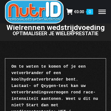
€
0.00
0
Wielrennen wedstrijdvoeding
Je bent hier:
OPTIMALISEER JE WIELERPRESTATIE
Om te weten te komen of je een 
vetverbrander of een 
koolhydraatverbrander bent. 
Lactaat- of Qxygen-test kan uw 
vetverbrandingsvermogen rond race-
intensiteit aantonen. Weet u dit nu 
niet? Start dan met 