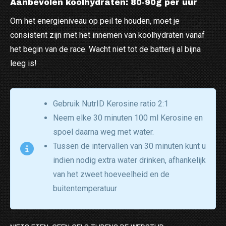
Aanbevolen koolhydraten: 80-90g per uur
Om het energieniveau op peil te houden, moet je
consistent zijn met het innemen van koolhydraten vanaf
het begin van de race. Wacht niet tot de batterij al bijna
leeg is!
Gebruik NutrID Kerosine ratio 2:1
Neem elke 30 minuten 100 ml Kerosine en
spoel daarna weg met water.
Tussen de intervallen van 30 minuten kunt u
indien nodig extra water drinken, afhankelijk
van het zweet hoeveelheid en de
buitentemperatuur