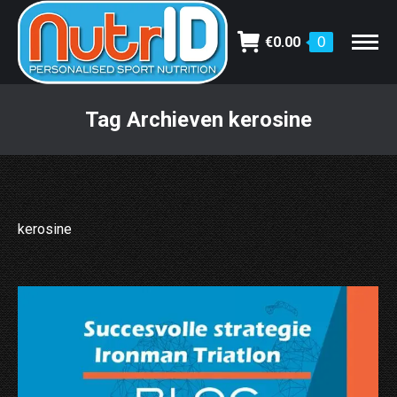
€
0.00
0
Tag Archieven
kerosine
Je bent hier:
kerosine