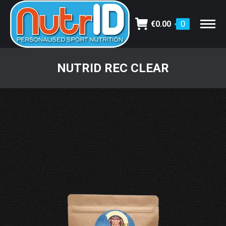
€
0.00
0
NUTRID REC CLEAR
Je bent hier: