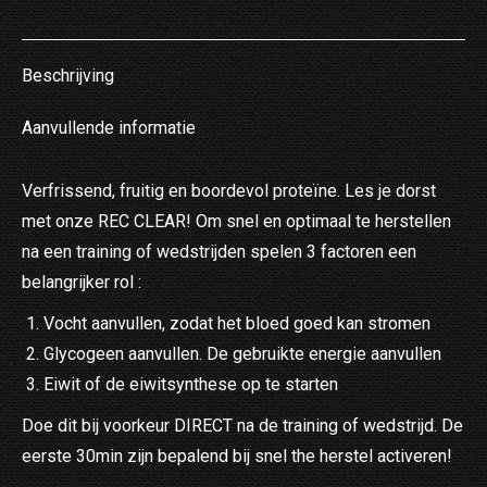
on
on
on
on
on
X
Pinterest
LinkedIn
WhatsApp
Facebook
Beschrijving
Aanvullende informatie
Verfrissend, fruitig en boordevol proteïne. Les je dorst
met onze REC CLEAR! Om snel en optimaal te herstellen
na een training of wedstrijden spelen 3 factoren een
belangrijker rol :
Vocht aanvullen, zodat het bloed goed kan stromen
Glycogeen aanvullen. De gebruikte energie aanvullen
Eiwit of de eiwitsynthese op te starten
Doe dit bij voorkeur DIRECT na de training of wedstrijd. De
eerste 30min zijn bepalend bij snel the herstel activeren!