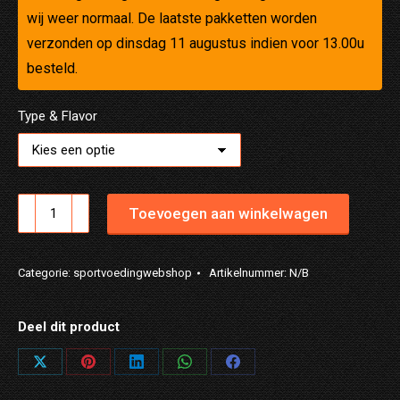
wij weer normaal. De laatste pakketten worden
verzonden op dinsdag 11 augustus indien voor 13.00u
besteld.
Type & Flavor
NUTRID
Toevoegen aan winkelwagen
REC
CLEAR
Categorie:
sportvoedingwebshop
Artikelnummer:
N/B
aantal
Deel dit product
Share
Share
Share
Share
Share