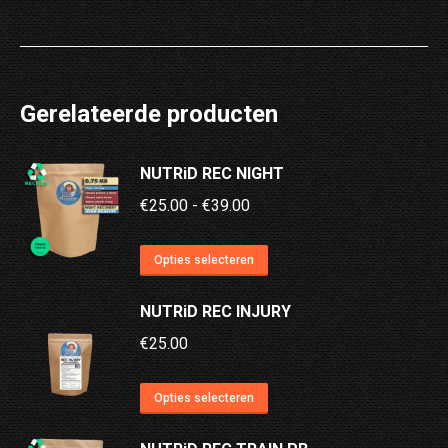
Gerelateerde producten
NUTRiD REC NIGHT
Prijsklasse:
€
25.00
-
€
39.00
€25.00
Dit
tot
Opties selecteren
product
€39.00
NUTRiD REC INJURY
heeft
meerdere
€
25.00
variaties.
Dit
Deze
Opties selecteren
product
optie